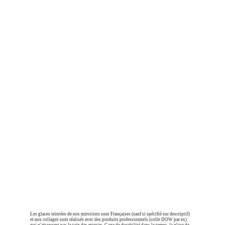
Les glaces teintées de nos miroitiers sont Françaises (sauf si spécifié sur descriptif) 
et nos collages sont réalisés avec des produits professionnels (colle DOW par ex) 