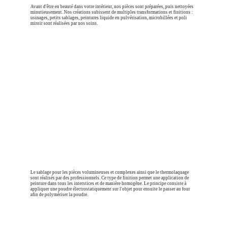
Avant d'être en beauté dans votre intérieur, nos pièces sont préparées, puis nettoyées 
minutieusement. Nos créations subissent de multiples transformations et finitions : 
usinages, petits sablages, peintures liquide en pulvérisation, microbillées et poli 
miroir sont réalisées par nos soins.
Le sablage pour les pièces volumineuses et complexes ainsi que le thermolaquage 
sont réalisés par des professionnels. Ce type de finition permet une application de 
peinture dans tous les interstices et de manière homogène. Le principe consiste à 
appliquer une poudre électrostatiquement sur l'objet pour ensuite le passer au four 
afin de polymériser la poudre.