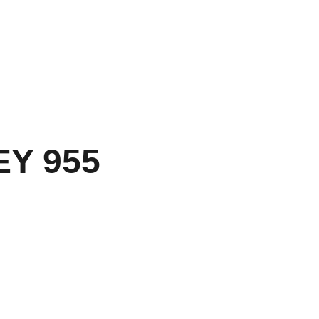
ts
Sur-mesure
À l'atelier
Galerie
Boutique
Contact
Y 955