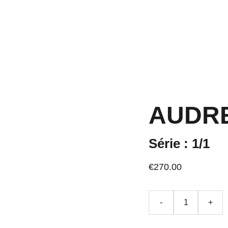
Nos produi
AUDRE
Série : 1/1
€270.00
-
+